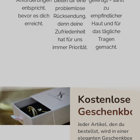
Anforderungen
gefertigt - sanft
bieten dir eine
entspricht,
zu
problemlose
bevor es dich
empfindlicher
Rücksendung,
erreicht.
Haut und für
denn deine
das tägliche
Zufriedenheit
Tragen
hat für uns
gemacht.
immer Priorität.
Kostenlose
Geschenkbo
Jeder Artikel, den du
bestellst, wird in einer
eleganten Geschenkbox