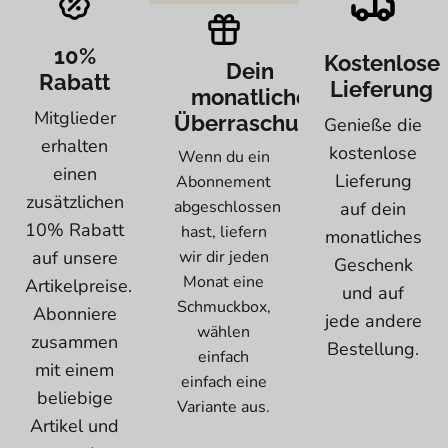
10%
Kostenlose
Dein
Rabatt
Lieferung
monatliche
Mitglieder
Überraschung
Genieße die
erhalten
kostenlose
Wenn du ein
einen
Lieferung
Abonnement
zusätzlichen
abgeschlossen
auf dein
10% Rabatt
hast, liefern
monatliches
auf unsere
wir dir jeden
Geschenk
Monat eine
Artikelpreise.
und auf
Schmuckbox,
Abonniere
jede andere
wählen
zusammen
Bestellung.
einfach
mit einem
einfach eine
beliebige
Variante aus.
Artikel und