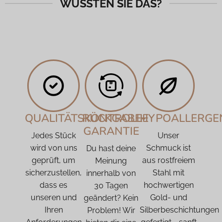
WUSSTEN SIE DAS?
QUALITÄTSKONTROLLE
RÜCKGABE-
HYPOALLERGE
GARANTIE
Jedes Stück
Unser
wird von uns
Schmuck ist
Du hast deine
geprüft, um
aus rostfreiem
Meinung
sicherzustellen,
Stahl mit
innerhalb von
dass es
hochwertigen
30 Tagen
unseren und
Gold- und
geändert? Kein
Ihren
Silberbeschichtungen
Problem! Wir