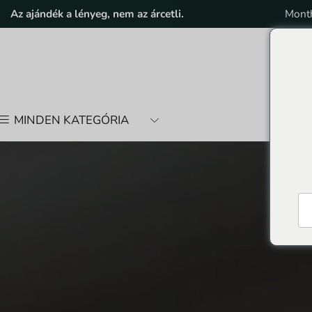
 on purchases.
Az ajándék a lényeg, nem az árcetli.
Ellenőrizze a VIP tagságot
Month
MINDEN KATEGÓRIA