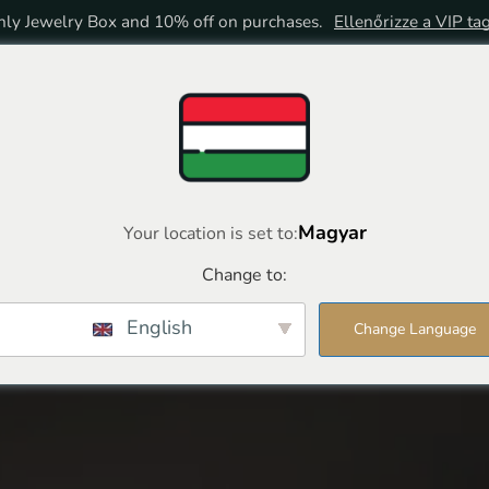
ly Jewelry Box and 10% off on purchases.
Ellenőrizze a VIP ta
HOME
BOLT
VIP TAGSÁG
Magyar
Your location is set to:
Change to:
English
Change Language