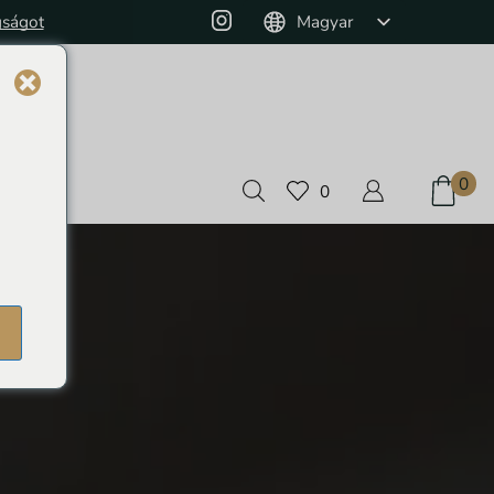
gságot
Monthly Jewelry Box and 10% off on pur
Magyar
0
0