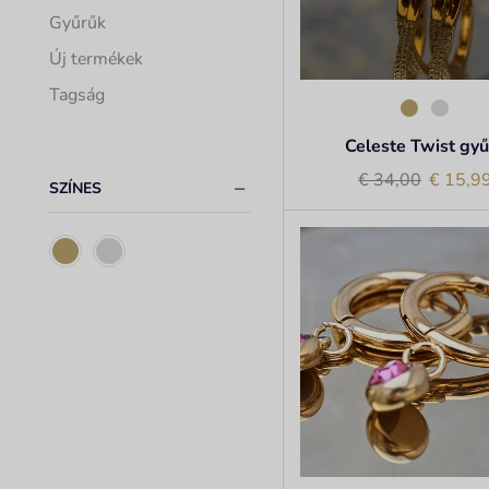
Gyűrűk
Új termékek
Tagság
Celeste Twist gyű
€
34,00
€
15,9
SZÍNES