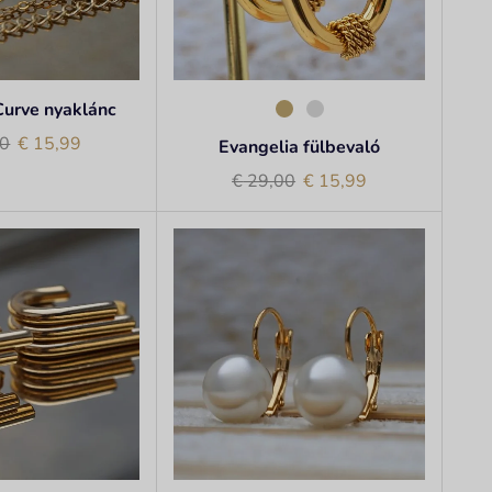
Curve nyaklánc
0
€
15,99
Evangelia fülbevaló
€
29,00
€
15,99