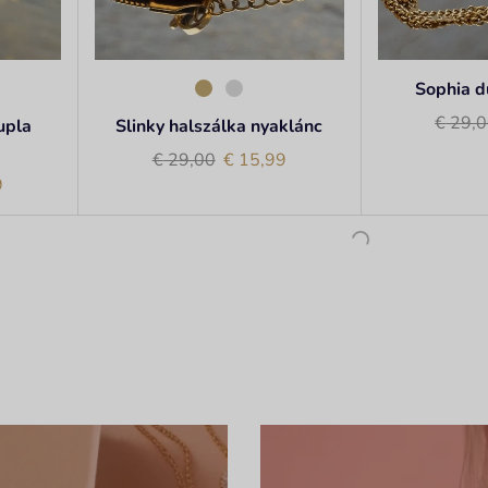
Sophia d
€
29,0
upla
Slinky halszálka nyaklánc
€
29,00
€
15,99
9