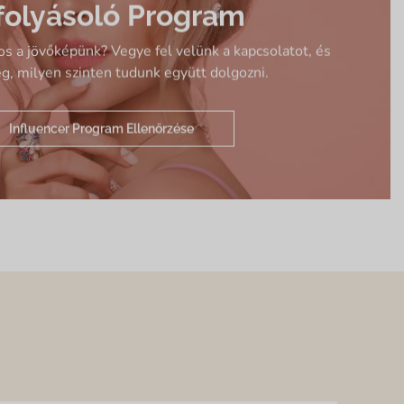
folyásoló Program
os a jövőképünk? Vegye fel velünk a kapcsolatot, és
g, milyen szinten tudunk együtt dolgozni.
Influencer Program Ellenőrzése