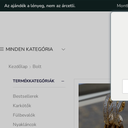
 on purchases.
Az ajándék a lényeg, nem az árcetli.
Ellenőrizze a VIP tagságot
Month
MINDEN KATEGÓRIA
Kezdőlap
Bolt
TERMÉKKATEGÓRIÁK
Bestsellerek
Karkötők
Fülbevalók
Nyakláncok