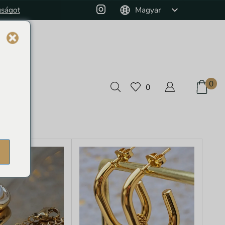
gságot
Monthly Jewelry Box and 10% off on pur
Magyar
0
0