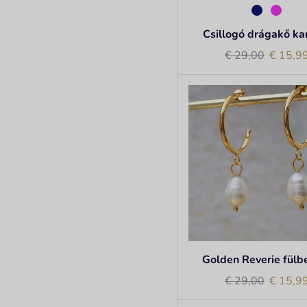
Csillogó drágakő ka
€
29,00
€
15,9
Golden Reverie fülb
€
29,00
€
15,9