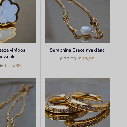
eeze virágos
Seraphina Grace nyaklánc
bevalók
€
29,00
€
15,99
0
€
15,99