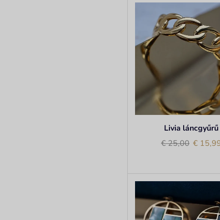
Livia láncgyűrű
€
25,00
€
15,9