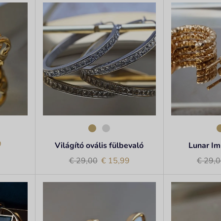
9
Világító ovális fülbevaló
Lunar Im
€
29,00
€
15,99
€
29,0