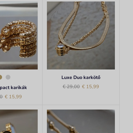
Luxe Duo karkötő
€
29,00
€
15,99
pact karikák
0
€
15,99