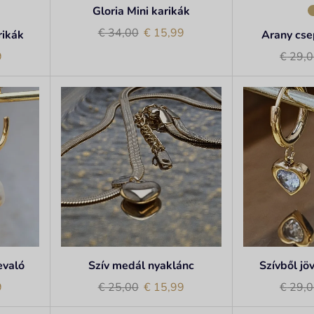
Gloria Mini karikák
€
34,00
€
15,99
rikák
Arany cs
9
€
29,0
evaló
Szív medál nyaklánc
Szívből jö
9
€
25,00
€
15,99
€
29,0