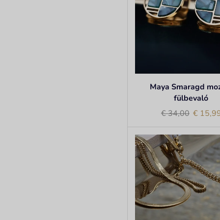
Maya Smaragd moz
fülbevaló
€
34,00
€
15,9