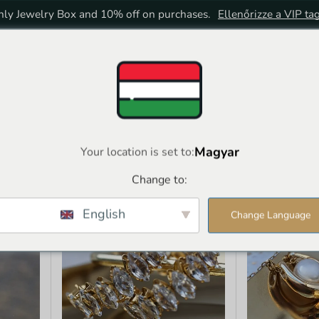
ly Jewelry Box and 10% off on purchases.
Ellenőrizze a VIP ta
HOME
BOLT
VIP TAGSÁG
Magyar
Your location is set to:
Change to:
English
Change Language