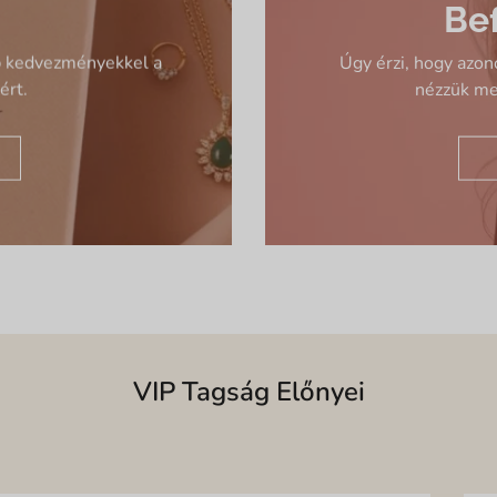
Be
b kedvezményekkel a
Úgy érzi, hogy azon
ért.
nézzük me
VIP Tagság Előnyei