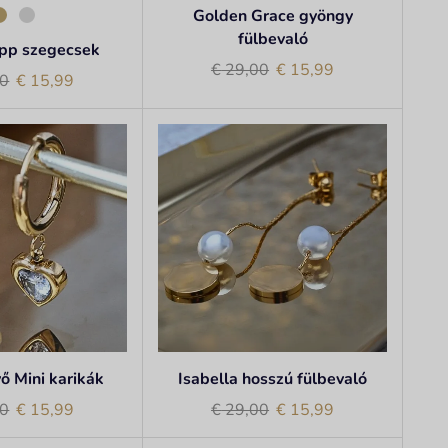
Golden Grace gyöngy
fülbevaló
epp szegecsek
€
29,00
€
15,99
0
€
15,99
vő Mini karikák
Isabella hosszú fülbevaló
0
€
15,99
€
29,00
€
15,99