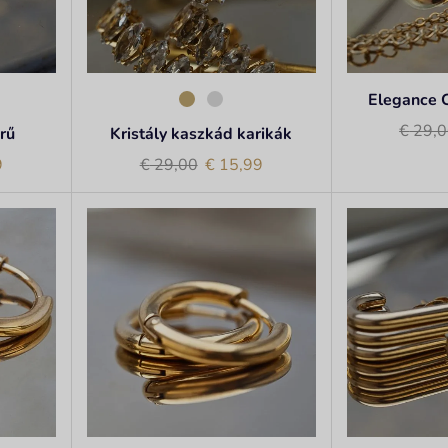
Elegance 
€
29,0
rű
Kristály kaszkád karikák
9
€
29,00
€
15,99