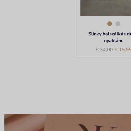
Slinky halszálkás d
nyaklánc
€
34,00
€
15,9