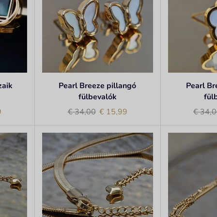
aik
Pearl Breeze pillangó
Pearl Br
fülbevalók
fül
9
€
34,00
€
15,99
€
34,0