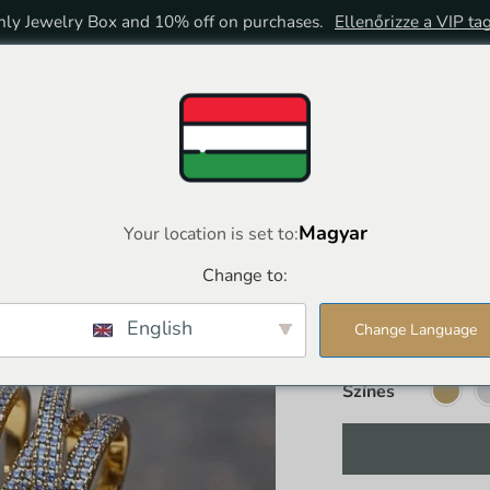
ly Jewelry Box and 10% off on purchases.
Ellenőrizze a VIP ta
HOME
BOLT
VIP TAGSÁG
Magyar
Your location is set to:
Change to:
Celeste Tw
English
Change Language
€
34,00
€
15,
Színes