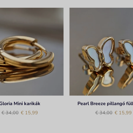
Gloria Mini karikák
Pearl Breeze pillangó fü
€
34,00
€
15,99
€
34,00
€
15,99