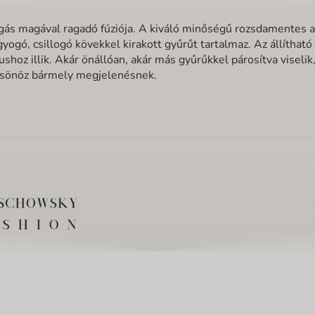
ogás magával ragadó fúziója. A kiváló minőségű rozsdamentes a
yogó, csillogó kövekkel kirakott gyűrűt tartalmaz. Az állítható
shoz illik. Akár önállóan, akár más gyűrűkkel párosítva viselik
lcsönöz bármely megjelenésnek.