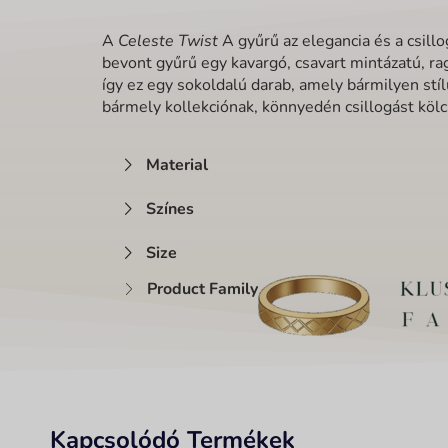
A
Celeste Twist
A gyűrű az elegancia és a csill
bevont gyűrű egy kavargó, csavart mintázatú, rag
így ez egy sokoldalú darab, amely bármilyen stílu
bármely kollekciónak, könnyedén csillogást kö
Material
Színes
Size
Product Family
Kapcsolódó Termékek