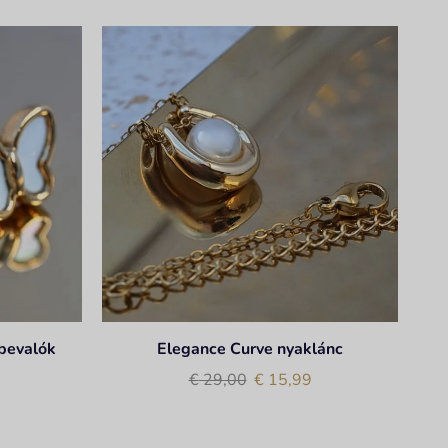
lbevalók
Elegance Curve nyaklánc
€
29,00
€
15,99