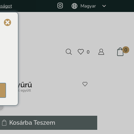
gságot
Monthly Jewelry Box and 10% off on pur
Magyar
English
Deutsch
0
0
ist gyűrű
ÁFÁ-val együtt
99
Kosárba Teszem