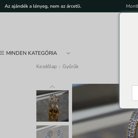
Az ajándék a lényeg, nem az árcetli.
Month
MINDEN KATEGÓRIA
Kezdőlap
Gyűrűk