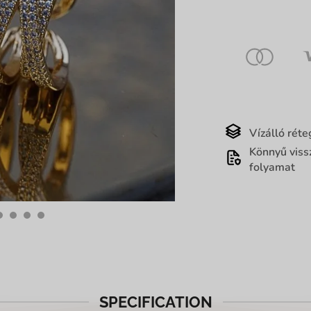
Vízálló réte
Könnyű viss
folyamat
SPECIFICATION