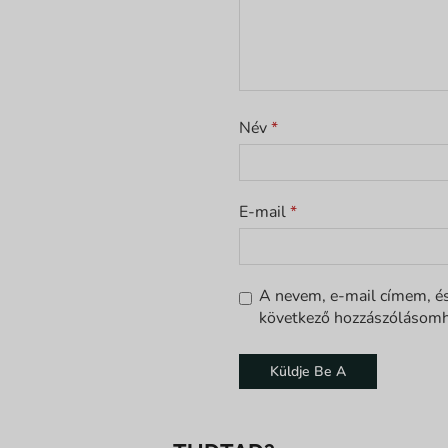
Név
*
E-mail
*
A nevem, e-mail címem, é
következő hozzászólásomh