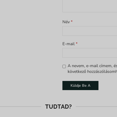
Név
*
E-mail
*
A nevem, e-mail címem, é
következő hozzászólásomh
TUDTAD?