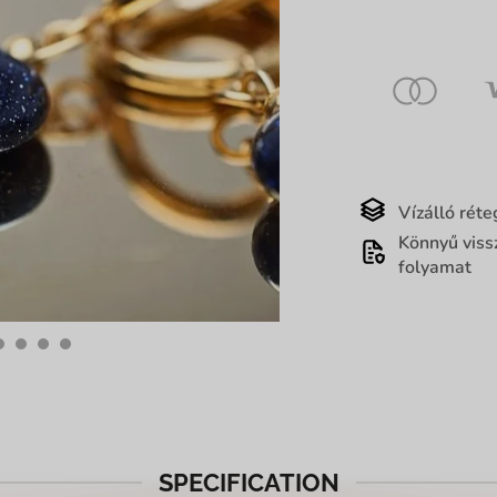
Vízálló réte
Könnyű viss
folyamat
SPECIFICATION