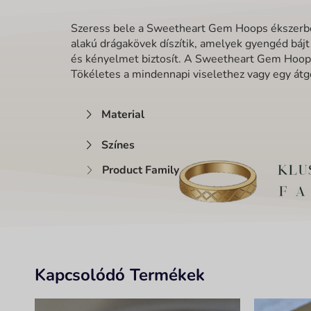
Szeress bele a Sweetheart Gem Hoops ékszerbe - 
alakú drágakövek díszítik, amelyek gyengéd báj
és kényelmet biztosít. A Sweetheart Gem Hoops 
Tökéletes a mindennapi viselethez vagy egy át
Material
Színes
Product Family
Kapcsolódó Termékek