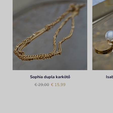
Sophia dupla karkötő
Isa
€
29,00
€
15,99