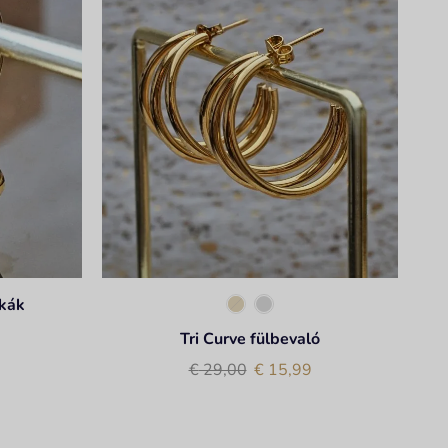
ikák
Tri Curve fülbevaló
€
29,00
€
15,99