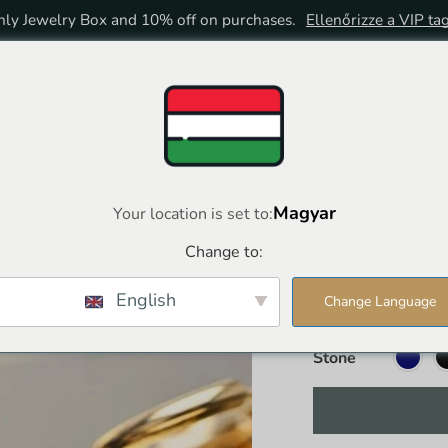
ly Jewelry Box and 10% off on purchases.
Ellenőrizze a VIP ta
HOME
BOLT
VIP TAGSÁG
Magyar
Your location is set to:
Change to:
Sweethear
English
Change Language
€
25,00
€
15,
Stone