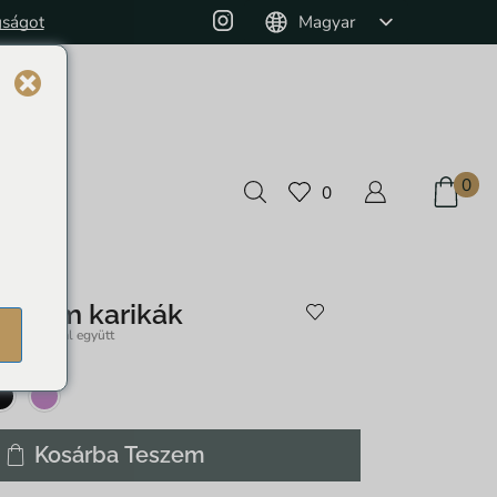
gságot
Monthly Jewelry Box and 10% off on pur
Magyar
English
Deutsch
0
0
t Gem karikák
ÁFÁ-val együtt
99
Kosárba Teszem