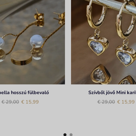
bella hosszú fülbevaló
Szívből jövő Mini kar
€
29,00
€
15,99
€
29,00
€
15,99