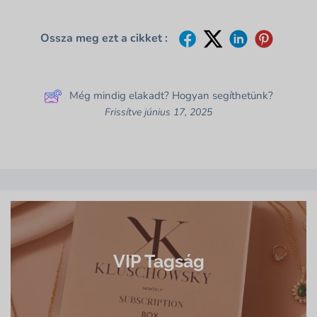
Ossza meg ezt a cikket :
Még mindig elakadt? Hogyan segíthetünk?
Frissítve június 17, 2025
VIP Tagság