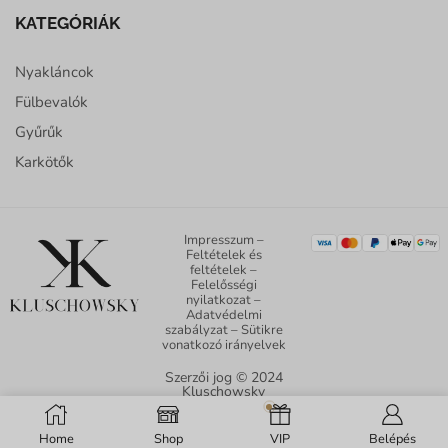
KATEGÓRIÁK
Nyakláncok
Fülbevalók
Gyűrűk
Karkötők
Impresszum
–
Feltételek és
feltételek
–
Felelősségi
nyilatkozat
–
Adatvédelmi
szabályzat
–
Sütikre
vonatkozó irányelvek
Szerzői jog © 2024
Kluschowsky
Jewelry. Minden jog
fenntartva.
Home
Shop
VIP
Belépés