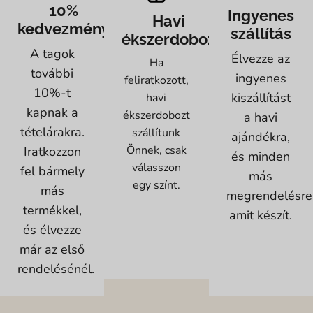
10%
Ingyenes
Havi
kedvezmény
szállítás
ékszerdoboz
A tagok
Élvezze az
Ha
további
ingyenes
feliratkozott,
10%-t
kiszállítást
havi
kapnak a
ékszerdobozt
a havi
tételárakra.
szállítunk
ajándékra,
Önnek, csak
Iratkozzon
és minden
válasszon
fel bármely
más
egy színt.
más
megrendelésre
termékkel,
amit készít.
és élvezze
már az első
rendelésénél.