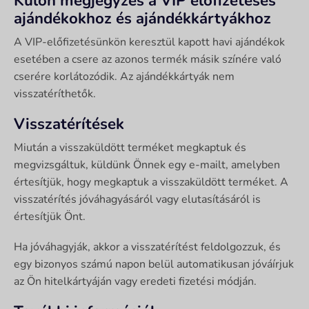
Külön megjegyzés a VIP előfizetéses
ajándékokhoz és ajándékkártyákhoz
A VIP-előfizetésünkön keresztül kapott havi ajándékok
esetében a csere az azonos termék másik színére való
cserére korlátozódik. Az ajándékkártyák nem
visszatéríthetők.
Visszatérítések
Miután a visszaküldött terméket megkaptuk és
megvizsgáltuk, küldünk Önnek egy e-mailt, amelyben
értesítjük, hogy megkaptuk a visszaküldött terméket. A
visszatérítés jóváhagyásáról vagy elutasításáról is
értesítjük Önt.
Ha jóváhagyják, akkor a visszatérítést feldolgozzuk, és
egy bizonyos számú napon belül automatikusan jóváírjuk
az Ön hitelkártyáján vagy eredeti fizetési módján.