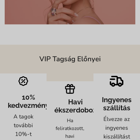
VIP Tagság Előnyei
10%
Ingyenes
Havi
kedvezmény
szállítás
ékszerdoboz
A tagok
Élvezze az
Ha
további
ingyenes
feliratkozott,
10%-t
kiszállítást
havi